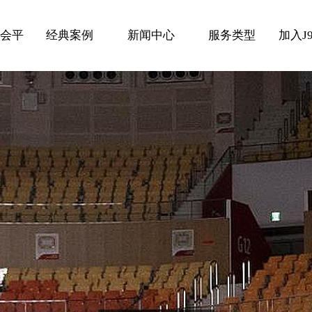
游会平
经典案例
新闻中心
服务类型
加入J